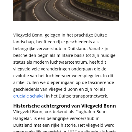
Vliegveld Bonn, gelegen in het prachtige⁣ Duitse
landschap, heeft een​ rijke ‍geschiedenis ‍als
belangrijke vervoershub in Duitsland. Vanaf zijn
bescheiden begin als militaire basis tot zijn huidige
status als⁣ modern luchtvaartcentrum, heeft dit
vliegveld vele veranderingen ondergaan die⁣ de
evolutie van het ⁢luchtvervoer ‌weerspiegelen. In dit
artikel zullen we dieper ingaan​ op de fascinerende
geschiedenis van Vliegveld Bonn en zijn ‍rol als
cruciale schakel
in‍ het Duitse transportnetwerk.
Historische achtergrond​ van Vliegveld Bonn
Vliegveld⁣ Bonn, ook bekend als Flughafen‌ Bonn-
Hangelar, is een belangrijke vervoershub in
⁣Duitsland met ⁤een rijke historie. Het ‌vliegveld werd
oorspronkelijk opgericht in 1936 en diende als basis