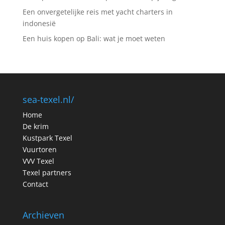
Een onvergetelijke reis met yacht charters in
indonesië
Een huis kopen op Bali: wat je moet weten
sea-texel.nl/
Home
De krim
Kustpark Texel
Vuurtoren
VVV Texel
Texel partners
Contact
Archieven