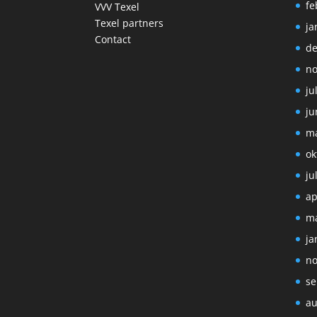
fe
VVV Texel
Texel partners
ja
Contact
de
no
ju
ju
ma
ok
ju
ap
ma
ja
no
se
au