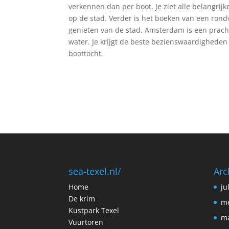
verkennen dan per boot. Je ziet alle belangri
op de stad. Verder is het boeken van een ron
genieten van de stad. Amsterdam is een pracht
water. Je krijgt de beste bezienswaardigheden
boottocht.
sea-texel.nl/
Arc
Home
ju
De krim
me
Kustpark Texel
ma
Vuurtoren