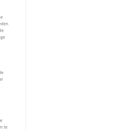
de
teden
de
ige
de
ar
te
m te