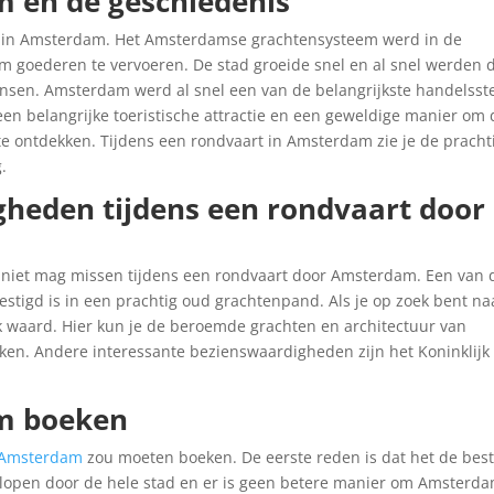
 en de geschiedenis
t in Amsterdam. Het Amsterdamse grachtensysteem werd in de
 goederen te vervoeren. De stad groeide snel en al snel werden 
ensen. Amsterdam werd al snel een van de belangrijkste handelss
en belangrijke toeristische attractie en een geweldige manier om 
e ontdekken. Tijdens een rondvaart in Amsterdam zie je de pracht
.
gheden tijdens een rondvaart door
e niet mag missen tijdens een rondvaart door Amsterdam. Een van 
tigd is in een prachtig oud grachtenpand. Als je op zoek bent na
ek waard. Hier kun je de beroemde grachten en architectuur van
ken. Andere interessante bezienswaardigheden zijn het Koninklijk
m boeken
 Amsterdam
zou moeten boeken. De eerste reden is dat het de bes
lopen door de hele stad en er is geen betere manier om Amsterda