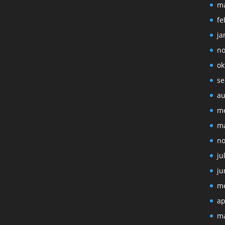
ma
fe
ja
no
ok
se
au
me
ma
no
ju
ju
me
ap
ma