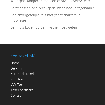
Waterpas kamperen met een caravan levelsysteem
Eerst passen of direct kopen: waar loop je tegenaan?
Een onvergetelijke reis met yacht charters in
indonesië
Een huis kopen op Bali: wat je moet weten
sea-texel.nl/
Home
De krim
Kustpark Texel
Vuurtoren
VVV Texel
Texel partners
Contact